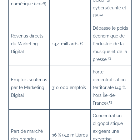
cloud, la
numérique (2026)
cybersécurité et
12
l’IA.
Dépasse le poids
Revenus directs
économique de
du Marketing
14,4 milliards €
l’industrie de la
Digital
musique et de la
13
presse.
Forte
Emplois soutenus
décentralisation
par le Marketing
310 000 emplois
territoriale (49 %
Digital
hors Île-de-
13
France).
Concentration
oligopolistique
Part de marché
exigeant une
36 % (5,2 milliards
des grandes
expertise