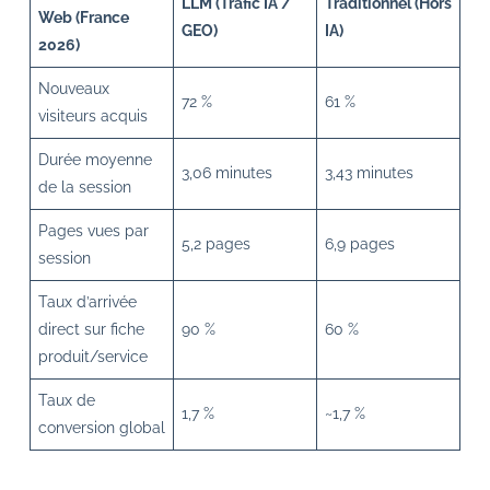
LLM (Trafic IA /
Traditionnel (Hors
Web (France
GEO)
IA)
2026)
Nouveaux
72 %
61 %
visiteurs acquis
Durée moyenne
3,06 minutes
3,43 minutes
de la session
Pages vues par
5,2 pages
6,9 pages
session
Taux d’arrivée
direct sur fiche
90 %
60 %
produit/service
Taux de
1,7 %
~1,7 %
conversion global