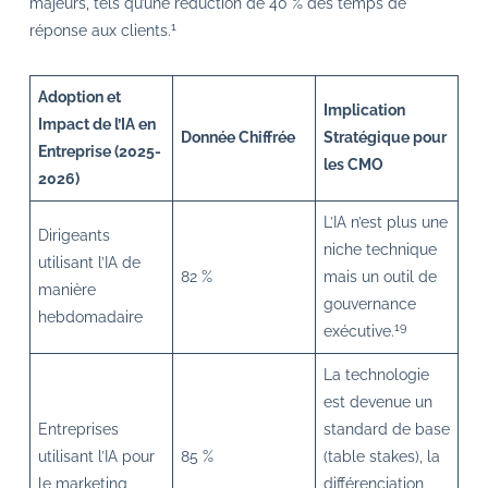
majeurs, tels qu’une réduction de 40 % des temps de
1
réponse aux clients.
Adoption et
Implication
Impact de l’IA en
Donnée Chiffrée
Stratégique pour
Entreprise (2025-
les CMO
2026)
L’IA n’est plus une
Dirigeants
niche technique
utilisant l’IA de
82 %
mais un outil de
manière
gouvernance
hebdomadaire
19
exécutive.
La technologie
est devenue un
Entreprises
standard de base
utilisant l’IA pour
85 %
(table stakes), la
le marketing
différenciation