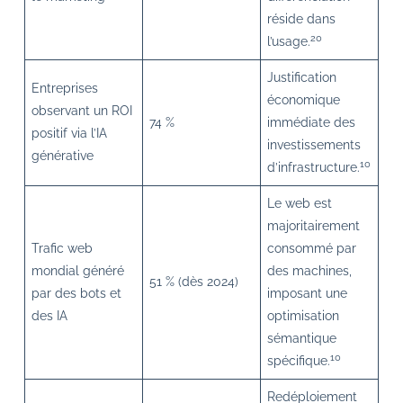
réside dans
20
l’usage.
Justification
Entreprises
économique
observant un ROI
74 %
immédiate des
positif via l’IA
investissements
générative
10
d’infrastructure.
Le web est
majoritairement
Trafic web
consommé par
mondial généré
des machines,
51 % (dès 2024)
par des bots et
imposant une
des IA
optimisation
sémantique
10
spécifique.
Redéploiement