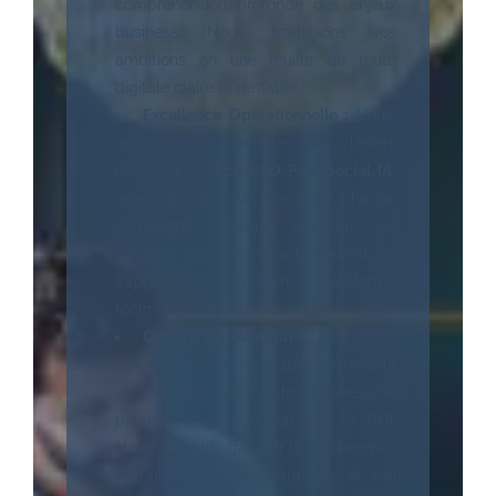
compréhension profonde des enjeux
business. Nous traduisons vos
ambitions en une feuille de route
digitale claire et rentable.
Excellence Opérationnelle :
Nous
maîtrisons l’ensemble des leviers
d’acquisition (
SEA, SEO, Paid Social, IA
)
avec une rigueur inégalée. Chaque
campagne, chaque contenu est
optimisé pour un impact maximal, en
s’appuyant sur notre plateforme
technologique propriétaire.
Culture du Résultat :
Chez nous,
tout est mesuré. Nous transformons la
donnée brute en insights business et
pilotons chaque action par le ROI.
Notre objectif : garantir une cohérence
parfaite entre votre stratégie et son