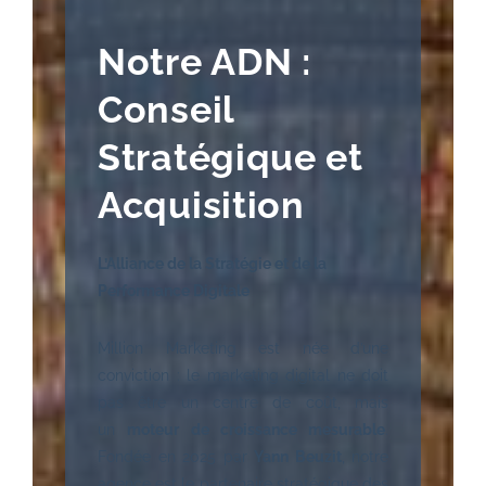
Notre ADN :
Conseil
Stratégique et
Acquisition
L’Alliance de la Stratégie et de la
Performance Digitale
Million Marketing est née d’une
conviction : le marketing digital ne doit
pas être un centre de coût, mais
un
moteur de croissance mesurable
.
Fondée en 2025 par
Yann Beuzit
, notre
agence est le partenaire stratégique des