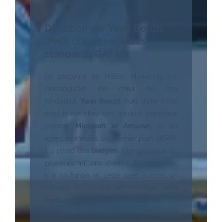
exécution performante.
Direction par Yann Beuzit
(PhD) : L’exigence des
standards GAFAM
Le parcours de Million Marketing est
indissociable de celui de son
fondateur,
Yann Beuzit
. Fort d’une riche
expérience chez des leaders mondiaux
comme
Microsoft et Amazon
, et en
agences médias de premier plan (WPP),
il a piloté des budgets internationaux de
plusieurs millions d’euros. Entrepreneur,
il a co-fondé et cédé avec succès un
cabinet de conseil en stratégie,
16th
Ventures
. Titulaire d’un doctorat en
Business Administration de l’
Université