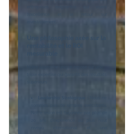
entreprises exigeantes qui visent
l’excellence et le retour sur
investissement.
Une philosophie axée sur la
rentabilité et le ROI
mesurable
Notre approche unique repose sur une
triple expertise qui garantit des résultats
supérieurs :
Leadership Stratégique :
Nous ne
sommes pas de simples exécutants.
Notre vision est façonnée par plus de
20 ans d’expérience au plus haut
niveau international et une