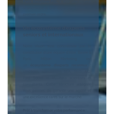
Paris Dauphine-PSL
, il allie une rigueur
académique à une expertise terrain de
premier ordre.
Un écosystème d’experts
seniors et internationaux
Notre vision s’est concrétisée par la
constitution d’une équipe d’élite. Basée à
Paris, Million Marketing est
un
écosystème d’experts reconnus
:
stratèges, spécialistes SEA, SEO, AIO,
Paid Social et IA, data scientists et
consultants. Cette structure intégrée
nous permet de garantir une agilité et
une excellence rares sur le marché.
Prêt à transformer votre performance