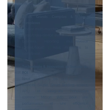
efficacité démultipliée.
Focus Grands Comptes & Enjeux
Complexes
Gestion multi-marchés, attribution cross-
canal/cross-device avancée, alignement
business, reporting multi-niveaux
(global/local) : nous maîtrisons la
complexité.
Technologie & Innovation au Service du
ROI
Nous exploitons les outils les plus
avancés (SA360, Smart Bidding, scripts,
API…) et intégrons l’innovation
(comme Million IA®) pour une
performance et une efficience
maximales.