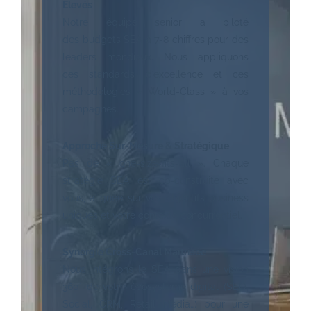
Élevés
Notre équipe senior a piloté
des budgets SEA à 7-8 chiffres pour des
leaders mondiaux. Nous appliquons
ces standards d’excellence et ces
méthodologies « World-Class » à vos
campagnes.
Approche Sur-Mesure & Stratégique
Pas de « one-size-fits-all ». Chaque
stratégie SEA est co-construite avec
vous, alignée sur vos objectifs business
uniques et votre contexte concurrentiel.
Synergie Cross-Canal Maîtrisée
Nous intégrons le SEA dans une vision
360° de votre écosystème digital (SEO,
Social, CRM, Retail Media…) pour une