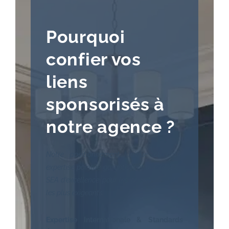
Pourquoi
confier vos
liens
sponsorisés à
notre agence ?
Notre positionnement unique et notre
expertise pointue garantissent une gestion
SEA d’excellence
pour les grands comptes
les plus exigeants.
Expertise Internationale & Standards