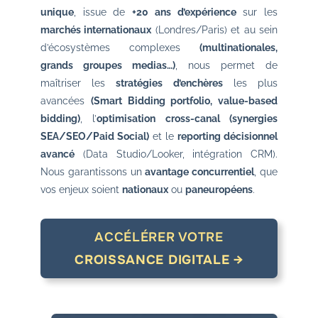
unique
, issue de
+20 ans d’expérience
sur les
marchés internationaux
(Londres/Paris) et au sein
d’écosystèmes complexes
(multinationales,
grands groupes medias…)
, nous permet de
maîtriser les
stratégies d’enchères
les plus
avancées
(Smart Bidding portfolio, value-based
bidding)
, l’
optimisation cross-canal (synergies
SEA/SEO/Paid Social)
et le
reporting décisionnel
avancé
(Data Studio/Looker, intégration CRM).
Nous garantissons un
avantage concurrentiel
, que
vos enjeux soient
nationaux
ou
paneuropéens
.
ACCÉLÉRER VOTRE
CROISSANCE DIGITALE →