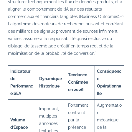
structurer techniquement les flux de données produits, et à
aligner le comportement de l’IA sur des résultats
13
commerciaux et financiers tangibles (Business Outcomes).
L’algorithme des moteurs de recherche, puisant et corrélant
des milliards de signaux provenant de sources infiniment
variées, assumera la responsabilité quasi exclusive du
ciblage, de l’assemblage créatif en temps réel et de la
1
maximisation de la probabilité de conversion.
Indicateur
Conséquenc
Tendance
de
Dynamique
e
Confirmée
Performanc
Historique
Opérationne
en 2026
e SEA
lle
Fortement
Augmentatio
Important,
contraint
n
multiples
Volume
par la
mécanique
annonces
d’Espace
présence
de la
textuelles