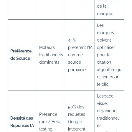
de la
marque.
Les
marques
44%
doivent
Moteurs
préfèrent l’IA
optimiser
Préférence
traditionnels
comme
pour la
de Source
dominants
source
citation
2
primaire.
algorithmiqu
e, non pour
le clic.
L’espace
visuel
50% des
organique
Présence
requêtes
Densité des
traditionnel
rare / Beta
Google
Réponses IA
est
testing
intègrent