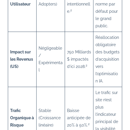
Utilisateur
Adopters)
intentionnell
norme par
2
e.
défaut pour
le grand
public.
Réallocation
obligatoire
Négligeable
Impact sur
750 Milliards
des budgets
/
les Revenus
$ impactés
d’acquisition
Expérimenta
2
(US)
d’ici 2028.
vers
l
l’optimisatio
n IA.
Le trafic sur
site n’est
plus
Trafic
Stable
Baisse
l’indicateur
Organique à
(Croissance
anticipée de
principal de
2
Risque
linéaire)
20% à 50%.
la visibilité