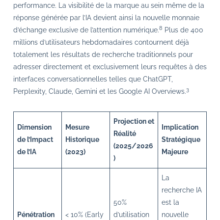
performance. La visibilité de la marque au sein même de la
réponse générée par l’IA devient ainsi la nouvelle monnaie
8
d’échange exclusive de l’attention numérique.
Plus de 400
millions d’utilisateurs hebdomadaires contournent déjà
totalement les résultats de recherche traditionnels pour
adresser directement et exclusivement leurs requêtes à des
interfaces conversationnelles telles que ChatGPT,
3
Perplexity, Claude, Gemini et les Google AI Overviews.
Projection et
Dimension
Mesure
Implication
Réalité
de l’Impact
Historique
Stratégique
(2025/2026
de l’IA
(2023)
Majeure
)
La
recherche IA
50%
est la
Pénétration
< 10% (Early
d’utilisation
nouvelle