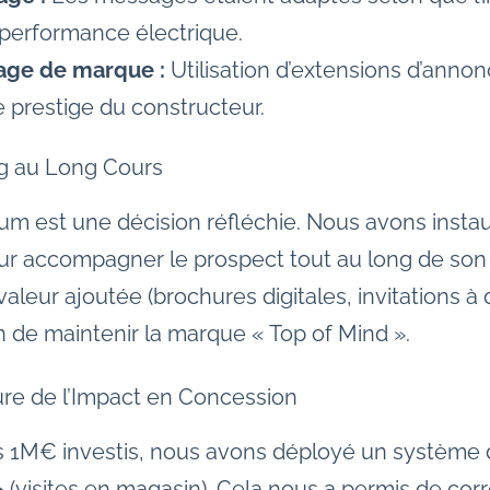
a performance électrique.
age de marque :
Utilisation d’extensions d’annon
 le prestige du constructeur.
ng au Long Cours
ium est une décision réfléchie. Nous avons insta
our accompagner le prospect tout au long de son 
leur ajoutée (brochures digitales, invitations à 
in de maintenir la marque « Top of Mind ».
ure de l’Impact en Concession
des 1M€ investis, nous avons déployé un système
»
(visites en magasin). Cela nous a permis de corr