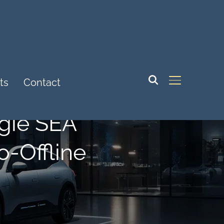
ts
Contact
BASCULER LA
gie SEA
o-Offline