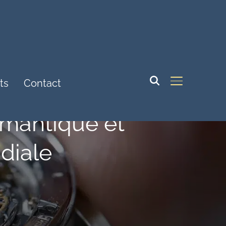
ts
Contact
BASCULER LA
émantique et
diale