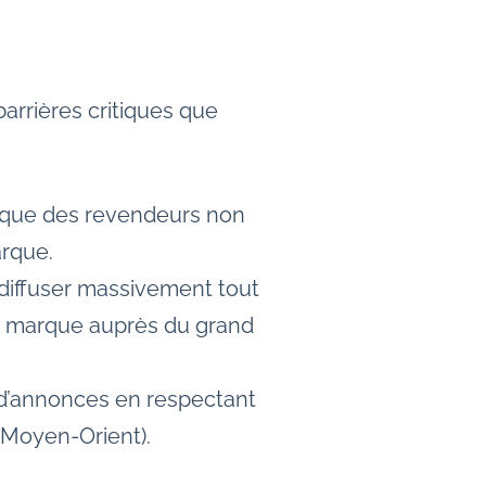
arrières critiques que
tique des revendeurs non
arque.
ffuser massivement tout
e de marque auprès du grand
s d’annonces en respectant
 Moyen-Orient).